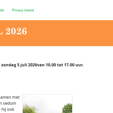
tie
Privacy beleid
k
n zondag 5
juli 2026
van 10.00 tot 17.00 uur.
j samen met
 en sedum
 hij ook