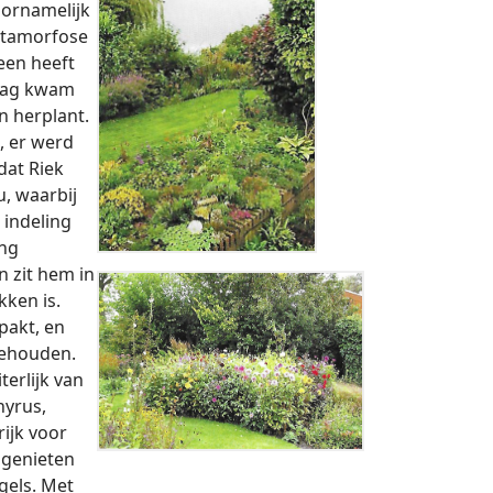
oornamelijk
etamorfose
een heeft
 lag kwam
n herplant.
, er werd
dat Riek
, waarbij
 indeling
ing
n zit hem in
kken is.
pakt, en
behouden.
terlijk van
hyrus,
rijk voor
e genieten
gels. Met