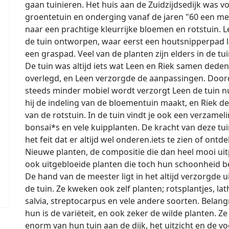
gaan tuinieren. Het huis aan de Zuidzijdsedijk was v
groentetuin en onderging vanaf de jaren "60 een m
naar een prachtige kleurrijke bloemen en rotstuin. L
de tuin ontworpen, waar eerst een houtsnipperpad
een graspad. Veel van de planten zijn elders in de tui
De tuin was altijd iets wat Leen en Riek samen deden
overlegd, en Leen verzorgde de aanpassingen. Door
steeds minder mobiel wordt verzorgt Leen de tuin nu
hij de indeling van de bloementuin maakt, en Riek de
van de rotstuin. In de tuin vindt je ook een verzamel
bonsai*s en vele kuipplanten. De kracht van deze tui
het feit dat er altijd wel on­de­ren.iets te zien of ontde
Nieuwe planten, de compositie die dan heel mooi uit
ook uitgebloeide planten die toch hun schoonheid 
De hand van de meester ligt in het altijd verzorgde ui
de tuin. Ze kweken ook zelf planten; rotsplantjes, lat
salvia, streptocarpus en vele andere soorten. Belang
hun is de variëteit, en ook zeker de wilde planten. Z
enorm van hun tuin aan de dijk, het uitzicht en de vo