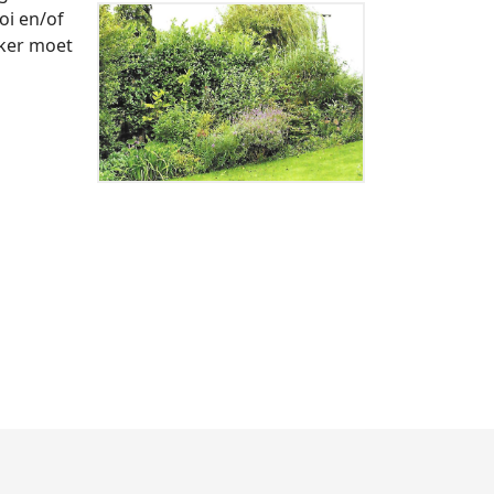
oi en/of
eker moet