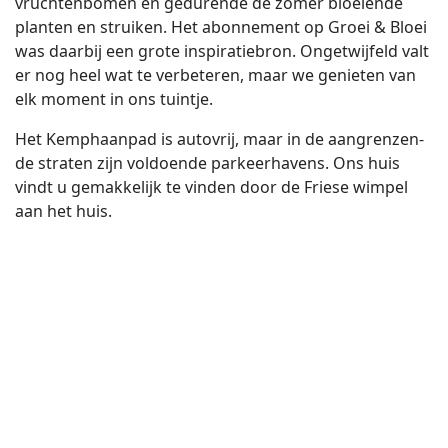
vruch­ten­bo­men en ge­du­ren­de de zomer bloei­en­de
plan­ten en strui­ken. Het abon­ne­ment op Groei & Bloei
was daar­bij een grote in­spi­ra­tie­bron. On­ge­twij­feld valt
er nog heel wat te ver­be­te­ren, maar we ge­nie­ten van
elk mo­ment in ons tuin­tje.
Het Kemp­haan­pad is au­to­vrij, maar in de aan­gren­zen­
de stra­ten zijn vol­doen­de par­keer­ha­vens. Ons huis
vindt u ge­mak­ke­lijk te vin­den door de Frie­se wim­pel
aan het huis.