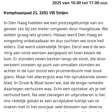
2025 van 10.00 tot 17.00 uur.
Kemphaanpad 21, 3291 VB Strijen
In Den Haag had­den we een post­ze­gel­tuin­tje van on­
ge­veer zes bij zes meter om­ge­ven door hoog­bouw. We
wil­den graag iets gro­ters. He­laas werd Den Haag en
om­ge­ving on­be­taal­baar en dus zoch­ten we onze heil
el­ders. Dat werd uit­ein­de­lijk Strij­en. Eerst werd de wo­
ning aan onze wen­sen aan­ge­past en toen kwam de
tuin. Er ston­den zeven ber­ken langs de sloot, die door
ver­keert snoei­en op punt van om­val­len ston­den en
ach­ter in de tuin stond een prui­men­boom met lood­
glans. Maar het al­ler­erg­ste was het op­ruk­ken­de ze­ven­
blad. In Groei & Bloei lazen we, dat de enige re­me­die
daar­te­gen ver­hui­zen was. Echt een op­ste­ker als je net
ver­huisd bent. Na veel zwoe­gen en uit­pro­be­ren is het
ons re­de­lijk ge­lukt er een ac­cep­ta­bel tuin­tje van te
maken met in het voor­jaar veel bloe­sem van di­ver­se